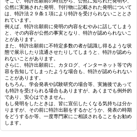
そこで、特許出願前の時点から、公然に知られた発明や、
公然に実施された発明、刊行物に記載された発明について
は、特許法２９条１項により特許を受けられないこととさ
れています。
例えば、特許出願前に発明の内容をむやみに話してしまう
と、その内容が公然の事実となり、特許が認められないこ
とがあります。
また、特許出願前に不特定多数の者が認識し得るような状
態で展示したり流通させたりしてしまうと、特許が認めら
れないことがあります。
さらに、特許出願前に、カタログ、インターネット等で内
容を告知してしまったような場合も、特許が認められない
ことがあります。
もちろん、学会発表や試験研究の場合等、実施後であって
も特許を受けられる場合もありますが、あくまでも例外的
であり、安心はできません。
もし発明をしたときは、皆に宣伝したくなる気持ちは分か
りますが、その前に特許出願をするかどうか、発表の時期
をどうするか等、一度専門家にご相談されることをお勧め
します。