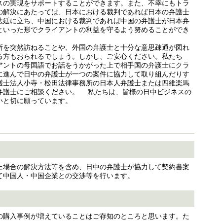
スの実現をサポートすることができます。また、不幸にもトラ
の解決にあたっては、日本における裁判であれば日本の弁護士
法廷に立ち、中国における裁判であれば中国の弁護士が日本弁
といった形でクライアントの利益を守るよう努めることができ
所を突然訪ねることや、外国の弁護士と十分な意思疎通が図れ
る方もおられるでしょう。しかし、ご安心ください。私たち
アントの母国語でお話をうかがった上で相手国の弁護士にクラ
に進んで日中の弁護士が一つの案件に協力して取り組んだりす
護士法人小寺・松田法律事務所の日本人弁護士または四維楽馬
人弁護士にご相談ください。 私たちは、皆様の日中ビジネスの
いと切に願っています。
た場合の解決方法等を含め、日中の弁護士が協力して契約書案
て中国人・中国企業との交渉等を行います。
の購入事例が増えていることはご存知のところと思います。た