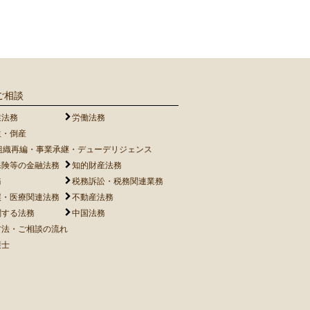
ご相談
業法務
労働法務
生・倒産
・組織再編・事業承継・デューデリジェンス
保険等の金融法務
知的財産法務
務
税務訴訟・税務関連業務
誤・医療関連法務
不動産法務
関する法務
中国法務
方法・ご相談の流れ
護士