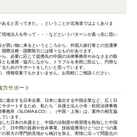
があると言ってきた。」ということが北海道ではよくありま
て現地法人を作って・・・などというパターンが真っ先に思い
客が買い物に来るというところから、外国人旅行客との交通事
、国際法務・国際取引には様々なものがあります。
から、必要に応じて提携先の中国の法律事務所やみなさまの取
等とも連携・協力しながら、トラブルを未然に防止し、円滑な
するためのサポートをしたいと思っています。
の、情報収集でもかまいません。お気軽にご相談ください。
強力サポート
国に進出する日本企業、日本に進出する中国企業など、広く日
にサポートするため、私たち「弁護士法人小寺・松田法律事務
事務所（SLOMA＆CO）」（中国・上海）は、案件の相互協
しています。
知した日本の弁護士と、中国の法制度や商習慣を熟知した中国
って、日中間の貿易や合弁事業、技術提携等ひとつひとつの案
ドの双方の専門的見地から検討を加え、実情に沿って問題点の