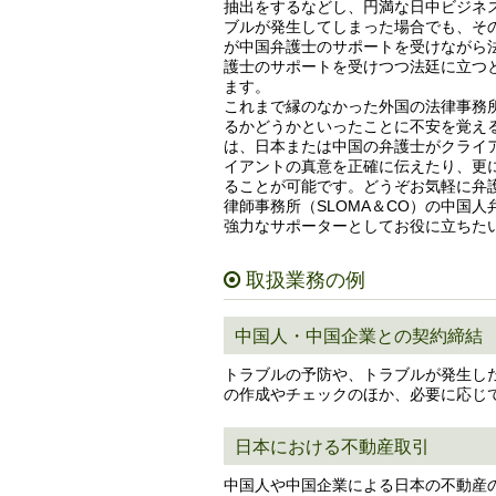
抽出をするなどし、円満な日中ビジネ
ブルが発生してしまった場合でも、そ
が中国弁護士のサポートを受けながら
護士のサポートを受けつつ法廷に立つ
ます。
これまで縁のなかった外国の法律事務
るかどうかといったことに不安を覚え
は、日本または中国の弁護士がクライ
イアントの真意を正確に伝えたり、更
ることが可能です。どうぞお気軽に弁
律師事務所（SLOMA＆CO）の中国
強力なサポーターとしてお役に立ちた
取扱業務の例
中国人・中国企業との契約締結
トラブルの予防や、トラブルが発生し
の作成やチェックのほか、必要に応じ
日本における不動産取引
中国人や中国企業による日本の不動産