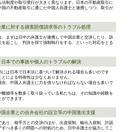
る法制度や取引慣行が大きく異なります。日本の不動産取引に
中国の不動産取引に通じた中国人弁護士と連携しつつ、取引が
企業に対する損害賠償請求等のトラブル処理
合、まずは日中の弁護士が連携して中国企業と交渉したり、訴
訟を起こし、判決を得て強制執行をする、といった対応をとる
、日本での事故や個人のトラブルの解決
的には日本で日本法に基づいて解決される場合も多いのです
ことによる特殊性は少なくありません。
場合、中国人弁護士に力を借りなければならない場合も多いで
や離婚等を数多く取り扱っている私たちは、その知識や経験を
とができます。
中国企業との合弁会社の設立等の中国進出支援
であり、相手方との交渉のほか、出資規制、輸出入規制、許認
アすべき多くの問題への対処のため、日中弁護士が協力してこ