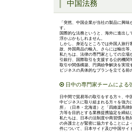
中国法務
「突然、中国企業が当社の製品に興味
す。
国際的な法務というと、海外に進出し
浮かぶかもしれません。
しかし、身近なところでは外国人旅行
故、外国商品の輸入、さらには輸出等
私たちは、法律の専門家としての立場
引銀行、国際取引を支援する公的機関
取引や関係構築、円満紛争解決を実現
ビジネスの具体的なプランを立てる前
日中の専門家チームによる
日中間で貿易等の取引をする方々、中
中ビジネスに取り組まれる方々を強力
所」（日本・北海道）と「四維楽馬律師
力等を目的とする業務提携協定を締結
私たちは、日本の法制度や商習慣を熟
の弁護士とが緊密に協力することによ
件について、日本サイド及び中国サイ