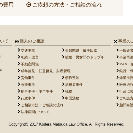
の費用
ご依頼の方法・ご相談の流れ
いて
個人のご相談
事業の
交通事故
金銭問題・債権回収
一般企
所
相続・遺言
離婚・男女間のトラブル
事業再
不動産関係
M&A
所
成年後見、任意後見、財産管理
銀行・
労働事件
債務整理
経済法
医療事故
消費者事件
医療過
刑事事件・少年事件
税務
行政に
行政事件
中国法務
ご相談
ご相談方法・ご相談の流れ
顧問弁
法律顧問について
Copyright
2017 Kodera Matsuda Law Office. All Rights Reserved.