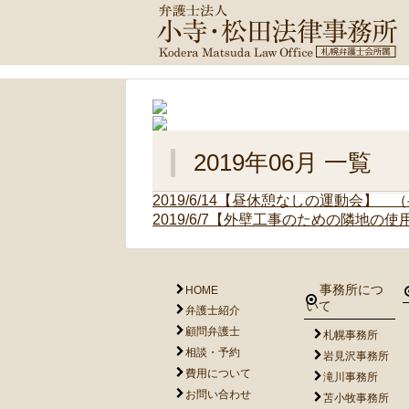
2019年06月 一覧
2019/6/14
【昼休憩なしの運動会】 （
2019/6/7
【外壁工事のための隣地の使
事務所につ
HOME
いて
弁護士紹介
顧問弁護士
札幌事務所
相談・予約
岩見沢事務所
費用について
滝川事務所
お問い合わせ
苫小牧事務所