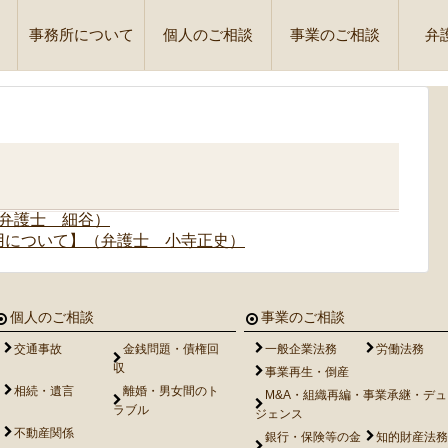
事務所について
個人のご相談
事業のご相談
弁
弁護士 細谷）
用について】（弁護士 小寺正史）
個人のご相談
事業のご相談
交通事故
金銭問題・債権回
一般企業法務
労働法務
収
事業再生・倒産
相続・遺言
離婚・男女間のト
M&A・組織再編・事業承継・デ
ラブル
ジェンス
不動産関係
銀行・保険等の金
知的財産法務