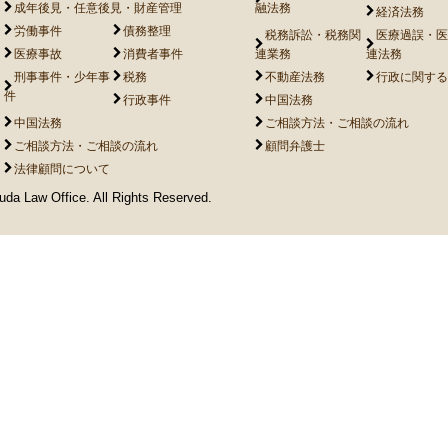
成年後見・任意後見・財産管理
融法務
経済法務
労働事件
債務整理
税務訴訟・税務関
医療過誤・医
医療事故
消費者事件
連業務
連法務
刑事事件・少年事
税務
不動産法務
行政に関する
件
行政事件
中国法務
中国法務
ご相談方法・ご相談の流れ
ご相談方法・ご相談の流れ
顧問弁護士
法律顧問について
da Law Office. All Rights Reserved.